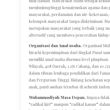
nilai Ilahiah. Masyarakat Islam sebagai kek
menjunjungtinggi kemajemukan agama dan p
masyarakat, perdamaian dan nir-kekerasan, 
kelompok masyarakat tanpa diskriminasi. M
merupakan masyarakat yang terbaik yang m
alternatif yang membawa pencerahan hidup 
Organisasi dan Amal usaha.
Organisasi Muh
hirarki kepemimpinan dari tingkat Pusat sam
memiliki amal usaha disemua level pimpinan.
Wilayah, 408 Daerah, 3.176 Cabang, dan 10.
dalam ribuan lembaga pendidikan dari Tama
dan Perguruan Tinggi. Bidang kesehatan sepe
anak, panti asuhan tersebar di seluruh Indon
Muhammadiyah Masa Depan.
Supaya tidak
“radikal kiri” maupun “radikal kanan” dalam