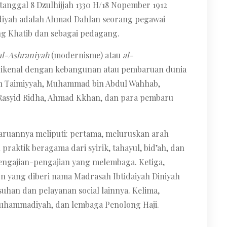
tanggal 8 Dzulhijjah 1330 H/18 Nopember 1912
diyah adalah Ahmad Dahlan seorang pegawai
ng Khatib dan sebagai pedagang.
al-Ashraniyah
(modernisme) atau
al-
dikenal dengan kebangunan atau pembaruan dunia
n Taimiyyah, Muhammad bin Abdul Wahhab,
asyid Ridha, Ahmad Kkhan, dan para pembaru
ruannya meliputi: pertama, meluruskan arah
 praktik beragama dari syirik, tahayul, bid’ah, dan
engajian-pengajian yang melembaga. Ketiga,
n yang diberi nama Madrasah Ibtidaiyah Diniyah
uhan dan pelayanan social lainnya. Kelima,
uhammadiyah, dan lembaga Penolong Haji.