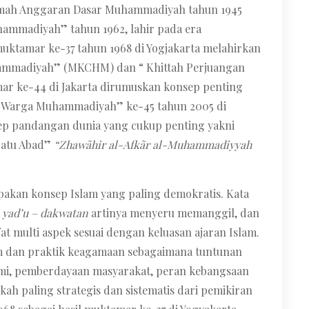
dimah Anggaran Dasar Muhammadiyah tahun 1945
hammadiyah” tahun 1962, lahir pada era
muktamar ke-37 tahun 1968 di Yogjakarta melahirkan
ammadiyah” (MKCHM) dan “ Khittah Perjuangan
 ke-44 di Jakarta dirumuskan konsep penting
i Warga Muhammadiyah” ke-45 tahun 2005 di
 pandangan dunia yang cukup penting yakni
Satu Abad”
“Zhawãhir al-Afkãr al-Muhammadiyyah
pakan konsep Islam yang paling demokratis. Kata
– yad’u – dakwatan
artinya menyeru memanggil, dan
 multi aspek sesuai dengan keluasan ajaran Islam.
m dan praktik keagamaan sebagaimana tuntunan
nomi, pemberdayaan masyarakat, peran kebangsaan
ah paling strategis dan sistematis dari pemikiran