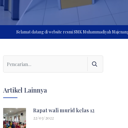
amat datang di website resmi SMK Muhammadiyah Majenang, kami menyedi
Artikel Lainnya
Rapat wali murid kelas 12
22/03/2022