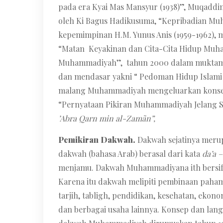
pada era Kyai Mas Mansyur (1938)”, Muqad
oleh Ki Bagus Hadikusuma, “Kepribadian Mu
kepemimpinan H.M. Yunus Anis (1959-1962), 
“Matan Keyakinan dan Cita-Cita Hidup Muh
Muhammadiyah”, tahun 2000 dalam muktamar
dan mendasar yakni “ Pedoman Hidup Islam
malang Muhammadiyah mengeluarkan konsep
“Pernyataan Pikiran Muhammadiyah Jelang 
’Abra Qarn min al-Zamãn”,
Pemikiran Dakwah.
Dakwah sejatinya meru
dakwah (bahasa Arab) berasal dari kata
da’a 
menjamu. Dakwah Muhammadiyana ith bersifat
Karena itu dakwah melipiti pembinaan paha
tarjih, tabligh, pendidikan, kesehatan, eko
dan berbagai usaha lainnya. Konsep dan langk