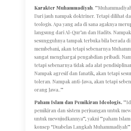
Karakter Muhammadiyah
. ”Muhammadiyah
Dari jauh nampak doktriner. Tetapi dilihat dar
teologis. Apa yang ada di sana agaknya meru
langsung dari Al-Qur’an dan Hadits. Nampak e
sesungguhnya tampak terbuka bila berada di
membebani, akan tetapi sebenarnya Muhamm
sangat menghargai pengabdian pribadi. Nampa
tetapi sebenarnya tidak ada alat pendisiplin
Nampak agresif dan fanatik, akan tetapi se
toleran. Nampak anti-Jawa, akan tetapi sebe
orang Jawa..”
Paham Islam dan Pemikiran Ideologis.
”Id
pemikiran dan sistem perjuangan untuk me
untuk mewujudkannya”, yakni ”paham Islam
konsep “Duabelas Langkah Muhammadiyah” 