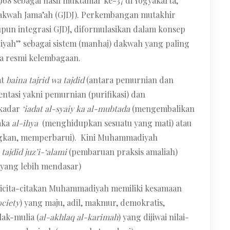
 sebagai hasil muktamar ke-37 di Yogyakarta,
akwah Jama’ah (GJDJ). Perkembangan mutakhir
n integrasi GJDJ, diformulasikan dalam konsep
ah” sebagai sistem (manhaj) dakwah yang paling
 resmi kelembagaan.
at
baina tajrid wa tajdid
(antara pemurnian dan
ntasi yakni pemurnian (purifikasi) dan
ekadar
‘iadat al-syaiy ka al-mubtada
(mengembalikan
maka
al-ihya
(menghidupkan sesuatu yang mati) atau
kan, memperbarui). Kini Muhammadiyah
a
tajdid juz’i-‘alami
(pembaruan praksis amaliah)
yang lebih mendasar)
dicita-citakan Muhammadiyah memiliki kesamaan
ociety
) yang maju, adil, makmur, demokratis,
lak-mulia (
al-akhlaq al-karimah
) yang dijiwai nilai-