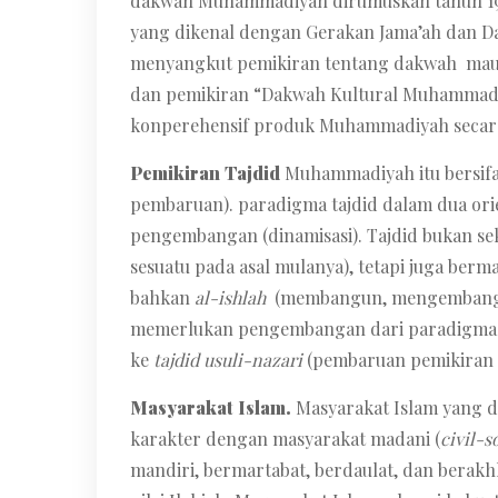
dakwah Muhammadiyah dirumuskan tahun 1968
yang dikenal dengan Gerakan Jama’ah dan D
menyangkut pemikiran tentang dakwah maupu
dan pemikiran “Dakwah Kultural Muhammadiy
konperehensif produk Muhammadiyah secara
Pemikiran Tajdid
Muhammadiyah itu bersif
pembaruan). paradigma tajdid dalam dua orie
pengembangan (dinamisasi). Tajdid bukan s
sesuatu pada asal mulanya), tetapi juga ber
bahkan
al-ishlah
(membangun, mengembang
memerlukan pengembangan dari paradigm
ke
tajdid usuli-nazari
(pembaruan pemikiran 
Masyarakat Islam.
Masyarakat Islam yang 
karakter dengan masyarakat madani (
civil-s
mandiri, bermartabat, berdaulat, dan berakh