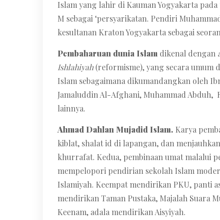
Islam yang lahir di Kauman Yogyakarta pada 
M sebagai ‘persyarikatan. Pendiri Muhamma
kesultanan Kraton Yogyakarta sebagai seora
Pembaharuan dunia Islam
dikenal dengan
Ishlahiyah
(reformisme), yang secara umum 
Islam sebagaimana dikumandangkan oleh Ib
Jamaluddin Al-Afghani, Muhammad Abduh, R
lainnya.
Ahmad Dahlan Mujadid Islam.
Karya pemba
kiblat, shalat id di lapangan, dan menjauhkan
khurrafat. Kedua, pembinaan umat malalui p
mempelopori pendirian sekolah Islam moder
Islamiyah. Keempat mendirikan PKU, panti as
mendirikan Taman Pustaka, Majalah Suara M
Keenam, adala mendirikan Aisyiyah.