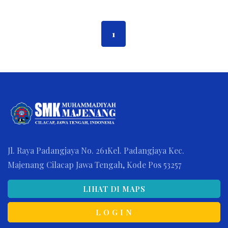
1
Jl. Raya Padangjaya No. 261Kel. Padangjaya Kec.
Majenang Cilacap Jawa Tengah, Kode Pos 53257
LIHAT DI MAPS
L O G I N