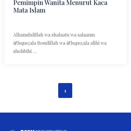
Pemimpin Wanita Menurut Kaca
Mata Islam
Alhamdulillah wa shalaatu wa salaamu
&lsquo;ala Rosulillah wa &lsquo;ala alihi wa
shohbihi …
1